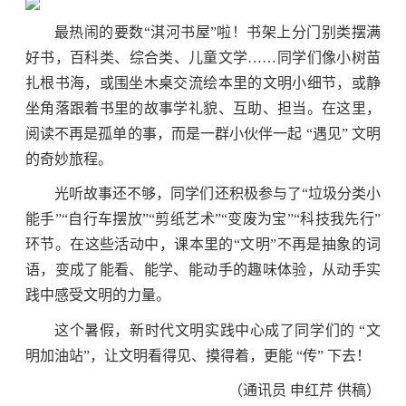
最热闹的要数“淇河书屋”啦！书架上分门别类摆满
好书，百科类、综合类、儿童文学……同学们像小树苗
扎根书海，或围坐木桌交流绘本里的文明小细节，或静
坐角落跟着书里的故事学礼貌、互助、担当。在这里，
阅读不再是孤单的事，而是一群小伙伴一起 “遇见” 文明
的奇妙旅程。
光听故事还不够，同学们还积极参与了“垃圾分类小
能手”“自行车摆放”“剪纸艺术”“变废为宝”“科技我先行”
环节。在这些活动中，课本里的“文明”不再是抽象的词
语，变成了能看、能学、能动手的趣味体验，从动手实
践中感受文明的力量。
这个暑假，新时代文明实践中心成了同学们的 “文
明加油站”，让文明看得见、摸得着，更能 “传” 下去！
（通讯员 申红芹 供稿）