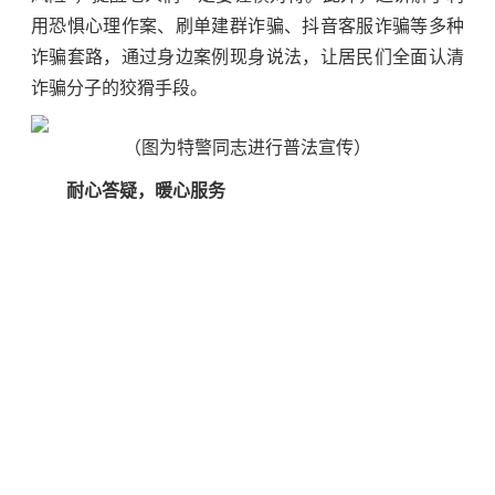
用恐惧心理作案、刷单建群诈骗、抖音客服诈骗等多种
诈骗套路，通过身边案例现身说法，让居民们全面认清
诈骗分子的狡猾手段。
（图为特警同志进行普法宣传）
耐心答疑，暖心服务
在宣讲结束后，“微光”普法志愿服务队的队员们设
置了咨询台，为居民们提供一对一的咨询服务。对于居
民们提出的各种问题，队员们都耐心解答，详细记录并
给予针对性的建议和防范措施。
（图为社区工作人员进行普法宣传）
此次反诈宣传社区行活动，“微光”普法志愿服务队
充分发挥自身专业优势，通过扎实有效的工作，有效提