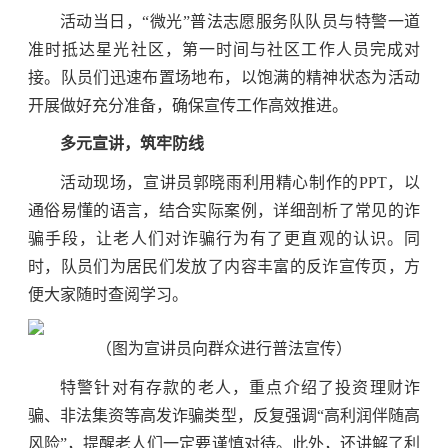
活动当日，“微光”普法志愿服务队队员与特警一道
准时抵达星光社区，第一时间与社区工作人员完成对
接。队员们迅速布置场地布，以饱满的精神状态为活动
开展做好充分准备，确保宣传工作高效推进。
多元宣讲，筑牢防线
活动现场，宣讲员郭晓雨利用精心制作的PPT，以
通俗易懂的语言，结合实际案例，详细剖析了常见的诈
骗手段，让老人们对诈骗行为有了更直观的认识。同
时，队员们为居民们发放了内容丰富的反诈宣传页，方
便大家随时查阅学习。
（图为宣讲员向群众进行普法宣传）
特警针对有存款的老人，重点介绍了投资理财诈
骗、非法集资等高发诈骗类型，反复强调“高利润伴随高
风险”，提醒老人们一定要谨慎对待。此外，还讲解了利